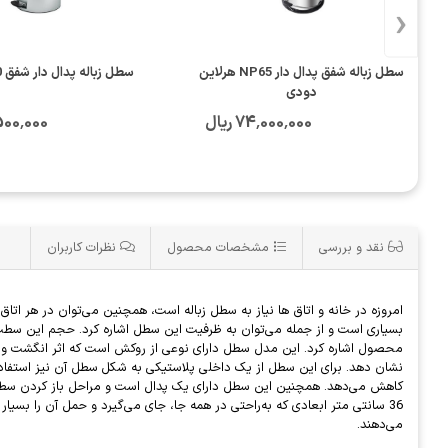
‹
سطل زباله شفق پدال دار NP65 هرلاین
سطل زباله پدال دار شفق A50 استیل
دودی
74٬000٬000 ریال
60٬500٬000
نقد و بررسی
مشخصات محصول
نظرات کاربران
محصول اشاره کرد. این مدل سطل دارای نوعی از روکش است که اثر انگشت و د
نشان دهد. برای این سطل از یک داخلی پلاستیکی به شکل سطل آن نیز استفاده ش
می‌دهند.