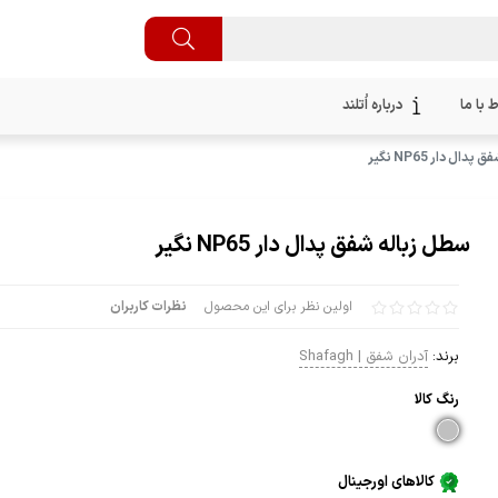
ط با ما
درباره اُتلند
ال دار NP65 نگیر
سطل زباله شفق پدال دار NP65 نگیر
اولین نظر برای این محصول
نظرات کاربران
برند:
آدران شفق | Shafagh
رنگ كالا
کالاهای اورجینال