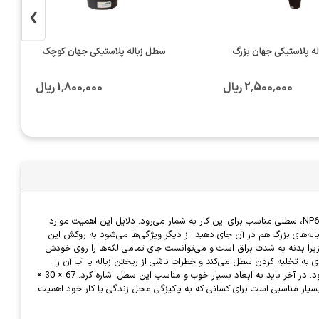
›
ه پلاستیکی جهان بزرگ
سطل زباله پلاستیکی جهان کوچک
2٬500٬000 ریال
1٬800٬000 ریال
امروزه در خانه و اتاق ها نیاز به سطل زباله است، همچنین می‌توان در هر اتاق از خانه یا شرکت یک سطل برای راحتی و نظافت بیشتر، داشت. سطل زباله شفق مدل NP65، سطلی مناسب برای این کار به شمار می‌رود. دلایل این اهمیت موارد
ض سریع سطل ندارید همچنین می‌توانید زباله‌های بزرگ هم در آن جای دهید. از دیگر ویژگی‌ها می‌شود به روکش این
را بدنه به شدت براق است و می‌توانست جای تمامی لکه‌ها را روی خودش
به تخلیه کردن سطل می‌کند و خطرات ناشی از ریختن زباله یا آب آن را
کاهش می‌دهد. همچنین این سطل دارای یک پدال است و مراحل باز کردن سطل و انداختن زباله در آن را بسیار آسان تر می‌کند، که این کار به وسیله‌ی پا انجام می‌شود. در آخر باید به ابعاد بسیار خوب و مناسب این سطل اشاره کرد. 67 × 30 ×
ه‌راحتی در همه جا، جای می‌گیرد و حمل آن را بسیار آسان‌تر می‌کند. وزن این سطل 4 کیلوگرم است . . سطل زباله شفق مدل NP65 انتخاب بسیار مناسبی است برای کسانی که به پاکیزگی محل زندگی یا کار خود اهمیت