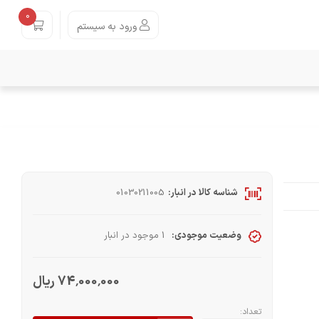
0
ورود به سیستم
شناسه کالا در انبار:
01030211005
وضعیت موجودی:
1 موجود در انبار
74٬000٬000 ریال
تعداد: