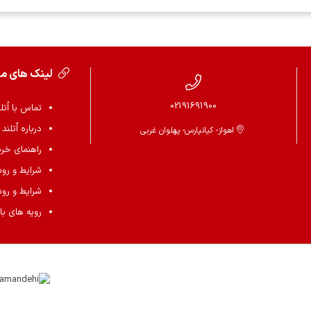
لینک های م
02191691900
تماس با اُتل
درباره اُتلند
اهواز- کیانپارس- پهلوان غربی
راهنمای خرید 
شرایط و رو
شرایط و رو
رویه های باز