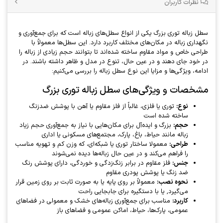
نظرات کاربران
سطل زباله توری بزرگ یکی از انواع سطل‌های زباله است که برای جمع‌آوری و
نگهداری زباله در مکان‌های مختلف کاربرد دارد. این سطل‌ها معمولاً با
طراحی خاص و مواد مقاوم ساخته شده‌اند تا بتوانند حجم زیادی از زباله را
در خود جای دهند و در عین حال، تنوع در مدل و ظاهر داشته باشند. در
ادامه، ویژگی‌ها و مزایا این نوع سطل زباله را بررسی می‌کنیم:
مشخصات و ویژگی‌های سطل زباله توری بزرگ
نوع:
توری یا فلزی، غالباً از فلز مقاوم یا آهن با پوشش ضدزنگ
ساخته شده است
حجم:
بزرگ و ایده‌آل برای مکان‌هایی با نیاز به جمع‌آوری حجم زیاد
زباله مانند حیاط، باغ، پارک، مجتمع‌های مسکونی یا اداری
طراحی:
معمولا ساختار توری یا شبکه‌ای، که وزن کم و تهویه مناسب
را فراهم می‌کند و در عین حال زباله‌ها دیده نمی‌شوند
جنس:
فلز مقاوم در برابر زنگ‌زدگی و خوردگی، دارای پوشش رنگ
ضد زنگ یا پوشش پودری مقاوم
نحوه نصب:
معمولاً بر روی پایه یا به صورت ثابت بر روی زمین قرار
می‌گیرد, یا با دستگیره برای جابجایی راحت
کاربرد:
مناسب برای جمع‌آوری زباله‌های خشک و معمولی در فضاهای
عمومی، پارک‌ها، حیاط، اماکن عمومی و فضاهای باز