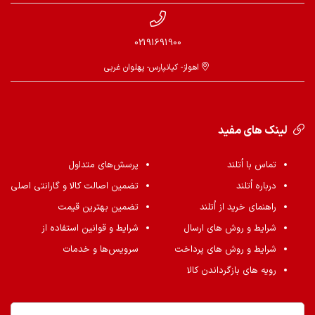
02191691900
اهواز- کیانپارس- پهلوان غربی
لینک های مفید
تماس با اُتلند
پرسش‌های متداول
درباره اُتلند
تضمین اصالت کالا و گارانتی اصلی
راهنمای خرید از اُتلند
تضمین بهترین قیمت
شرایط و روش های ارسال
شرایط و قوانین استفاده از
شرایط و روش های پرداخت
سرویس‌ها و خدمات
رویه های بازگرداندن کالا