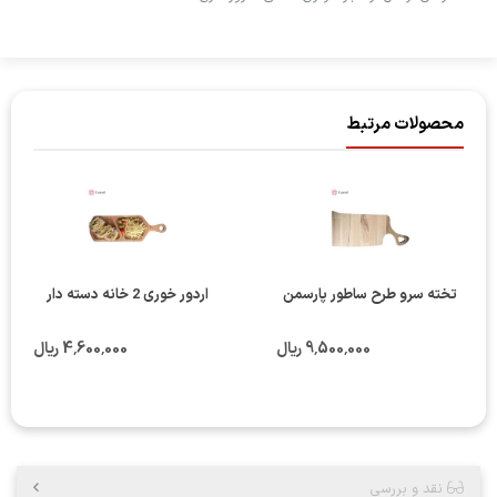
محصولات مرتبط
تخته سرو طرح ساطور پارسمن
اردور خوری 2 خانه دسته دار
9٬500٬000 ریال
4٬600٬000 ریال
نقد و بررسی