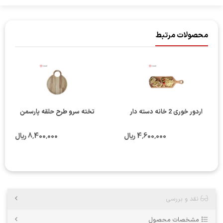
محصولات مرتبط
اردور خوری 2 خانه دسته دار
تخته سرو طرح حلقه پارسمن
4٬600٬000 ریال
8٬400٬000 ریال
نقد و بررسی
مشخصات محصول