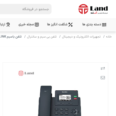
دسته بندی ها
شگفت انگیز ها
مجله خبری
ارتبا
خانه
تجهیزات الکترونیک و دیجیتال
تلفن بی سیم و سانترال
تلفن باسیم YEALINK مدل SIP-T31P