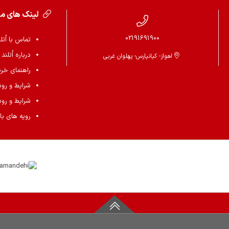
لینک های م
02191691900
تماس با اُتل
درباره اُتلند
اهواز- کیانپارس- پهلوان غربی
راهنمای خرید 
شرایط و رو
شرایط و رو
رویه های باز