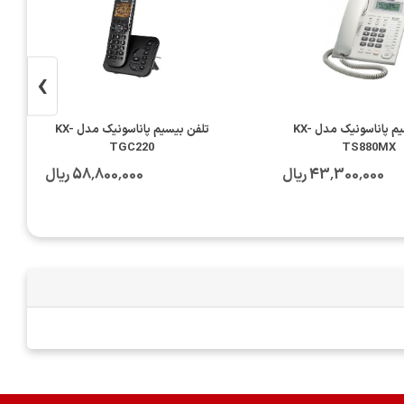
›
تلفن باسیم پاناسونیک مدل KX-
تلفن بیسیم پاناسونیک مدل KX-
TGC220
TS880MX
43٬300٬000 ریال
58٬800٬000 ریال