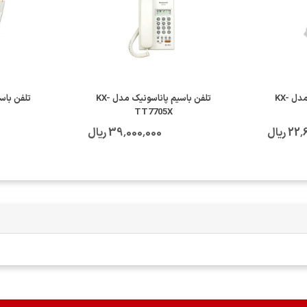
تلفن با سیم پاناسونیک مدل KX-
تلفن باسیم پاناسونیک مدل KX-
TT7705X
 ریال
39٬000٬000 ریال