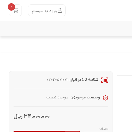
0
ورود به سیستم
شناسه کالا در انبار:
03030501002
وضعیت موجودی:
موجود نیست
34٬000٬000 ریال
تعداد: