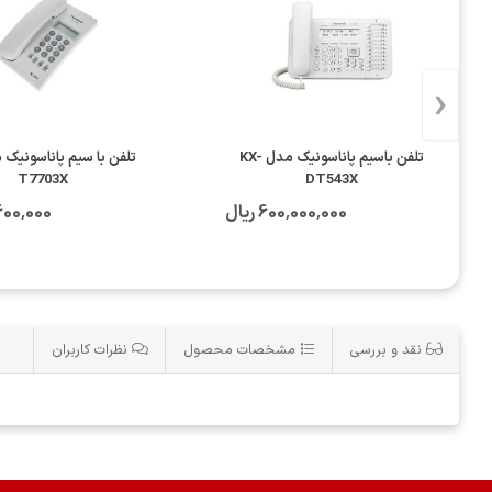
‹
تلفن باسیم پاناسونیک مدل KX-
T7703X
DT543X
600٬000٬000 ریال
22٬600٬000
نقد و بررسی
مشخصات محصول
نظرات کاربران