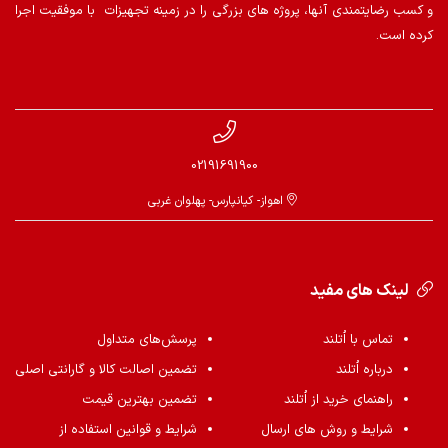
و کسب رضایتمندی آنها، پروژه های بزرگی را در زمینه تجهیزات با موفقیت اجرا
کرده است.
02191691900
اهواز- کیانپارس- پهلوان غربی
لینک های مفید
تماس با اُتلند
پرسش‌های متداول
درباره اُتلند
تضمین اصالت کالا و گارانتی اصلی
راهنمای خرید از اُتلند
تضمین بهترین قیمت
شرایط و روش های ارسال
شرایط و قوانین استفاده از