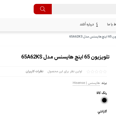
ط با ما
درباره اُتلند
 مدل 65A62KS
تلویزیون 65 اینچ هایسنس مدل 65A62KS
اولین نظر برای این محصول
نظرات کاربران
برند:
هایسنس | Hisense
رنگ كالا
گارانتي