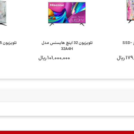
تلویزیون اسنوا 43 اینچ SSD-
تلویزیون 32 اینچ هایسنس مدل
32A4H
 ریال
101٬000٬000 ریال