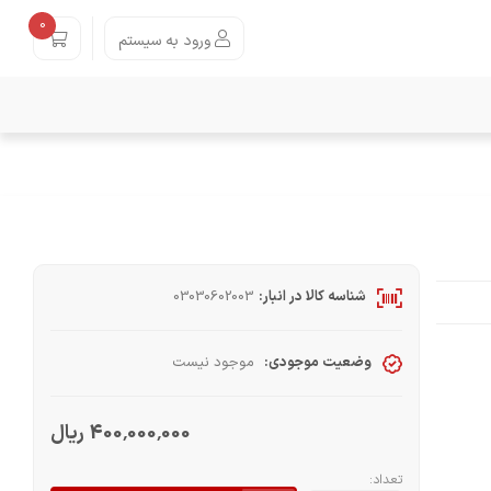
0
ورود به سیستم
شناسه کالا در انبار:
03030602003
وضعیت موجودی:
موجود نیست
400٬000٬000 ریال
تعداد: