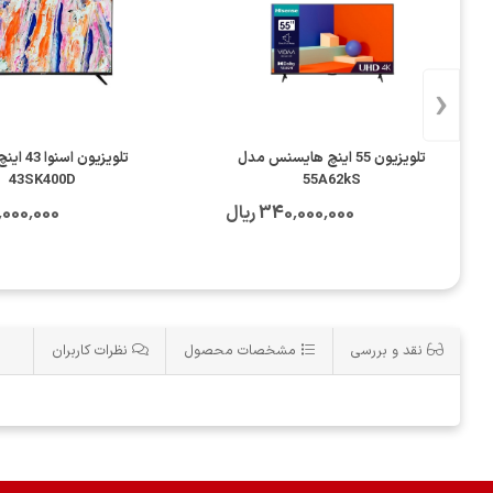
‹
تلویزیون 55 اینچ هایسنس مدل
43SK400D
55A62kS
340٬000٬000 ریال
179٬000٬000
نقد و بررسی
مشخصات محصول
نظرات کاربران