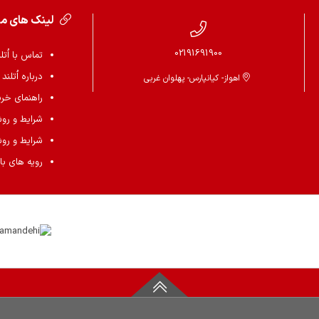
لینک های م
02191691900
تماس با اُتل
درباره اُتلند
اهواز- کیانپارس- پهلوان غربی
راهنمای خرید 
شرایط و رو
شرایط و رو
رویه های باز