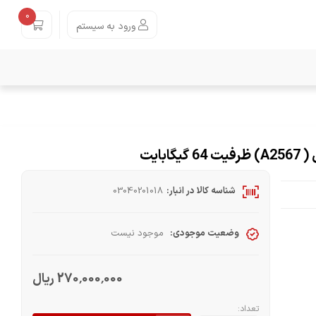
0
ورود به سیستم
شناسه کالا در انبار:
03040201018
وضعیت موجودی:
موجود نیست
270٬000٬000 ریال
تعداد: