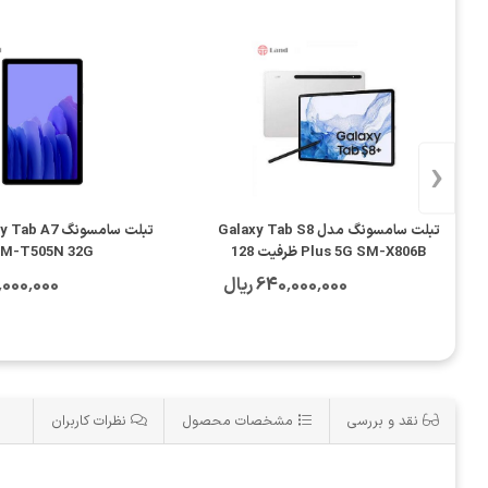
‹
تبلت سامسونگ مدل Galaxy Tab S8
Plus 5G SM-X806B ظرفیت 128
M-T505N 32G
گیگابایت
640٬000٬000 ریال
125٬000٬000
نقد و بررسی
مشخصات محصول
نظرات کاربران