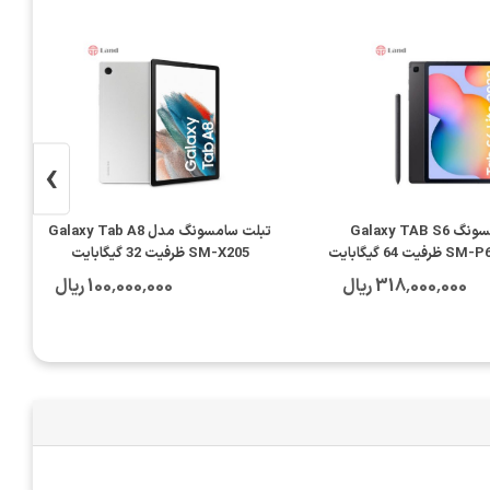
›
تبلت سامسونگ Galaxy TAB S6
تبلت سامسونگ مدل Galaxy Tab A8
SM-X205 ظرفیت 32 گیگابایت
318٬000٬000 ریال
100٬000٬000 ریال