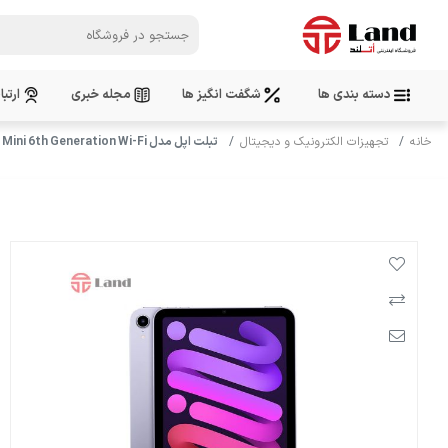
دسته بندی ها
شگفت انگیز ها
مجله خبری
ارتبا
خانه
تجهیزات الکترونیک و دیجیتال
تبلت اپل مدل iPad Mini 6th Generation Wi-Fi مدل ( A2567) ظرفیت 64 گیگابایت