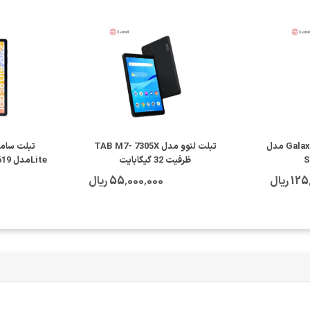
تبلت سامسونگ Galaxy Tab A7 مدل
تبلت لنوو مدل TAB M7- 7305X
S
ظرفیت 32 گیگابایت
Liteمدل SM-P619 ظرفیت 64 گیگابایت
 ریال
55٬000٬000 ریال