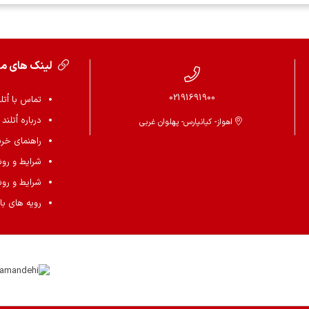
لینک های م
02191691900
تماس با اُتل
درباره اُتلند
اهواز- کیانپارس- پهلوان غربی
راهنمای خرید 
شرایط و رو
شرایط و رو
رویه های باز