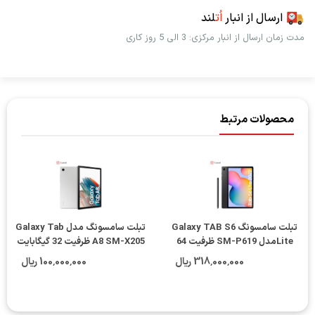
ارسال از انبار
اُت
لند
مدت زمان ارسال از انبار مرکزی: 3 الی 5 روز کاری
محصولات مرتبط
تبلت سامسونگ Galaxy TAB S6
تبلت سامسونگ مدل Galaxy Tab
Liteمدل SM-P619 ظرفیت 64
A8 SM-X205 ظرفیت 32 گیگابایت
گیگابایت
318٬000٬000 ریال
100٬000٬000 ریال