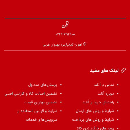
02191691900
اهواز- کیانپارس- پهلوان غربی
لینک های مفید
تماس با اُتلند
پرسش‌های متداول
درباره اُتلند
تضمین اصالت کالا و گارانتی اصلی
راهنمای خرید از اُتلند
تضمین بهترین قیمت
شرایط و روش های ارسال
شرایط و قوانین استفاده از
شرایط و روش های پرداخت
سرویس‌ها و خدمات
رویه های بازگرداندن کالا