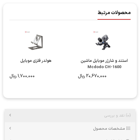
محصولات مرتبط
استند و شارژر موبایل ماشین
هولدر فلزی موبایل
Mcdodo CH-1600
20٬670٬000 ریال
1٬700٬000 ریال
نقد و بررسی
مشخصات محصول