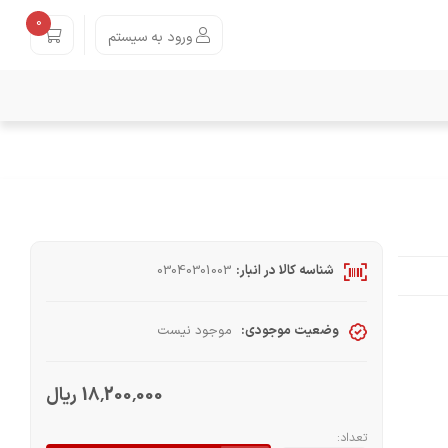
0
ورود به سیستم
شناسه کالا در انبار:
03040301003
وضعیت موجودی:
موجود نیست
18٬200٬000 ریال
تعداد: