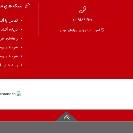
لینک های م
02191691900
تماس با اُتل
درباره اُتلند
اهواز- کیانپارس- پهلوان غربی
راهنمای خرید 
شرایط و رو
شرایط و رو
رویه های باز