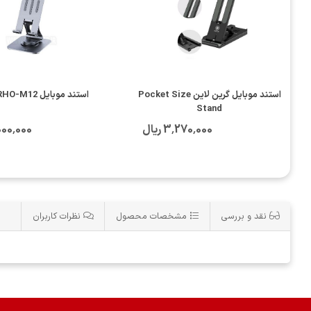
استند موبایل گرین لاین Pocket Size
استند موبایل RECCI /RHO-M12
Stand
3٬270٬000 ریال
13٬000٬000
نقد و بررسی
مشخصات محصول
نظرات کاربران