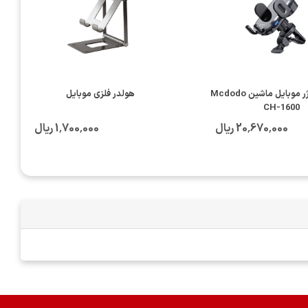
استند و شارژر موبایل ماشین Mcdodo
هولدر فلزی موبایل
CH-1600
20٬670٬000 ریال
1٬700٬000 ریال