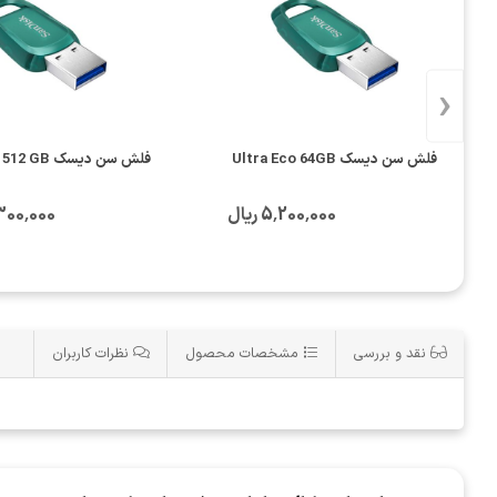
‹
فلش سن دیسک Ultra Eco 64GB
فلش سن دیسک Ultra Eco 512 GB
5٬200٬000 ریال
31٬300٬000
نقد و بررسی
مشخصات محصول
نظرات کاربران