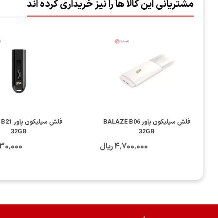
مشتریانی این کالا ها را نیز خریداری کرده اند
فلش سیلیکون پاور BALAZE B06
فل
32GB
32GB
4٬700٬000 ریال
4٬530٬000