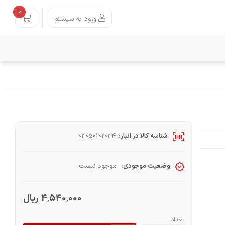
0
ورود به سیستم
شناسه کالا در انبار:
03050102034
وضعیت موجودی:
موجود نیست
4٬540٬000 ریال
تعداد: