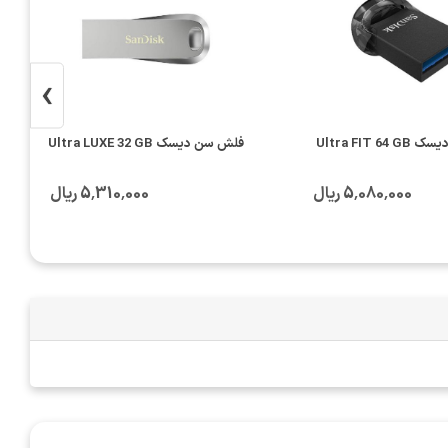
›
Ultra FIT 
فلش سن دیسک Ultra LUXE 32 GB
5٬080٬000 ریال
5٬310٬000 ریال