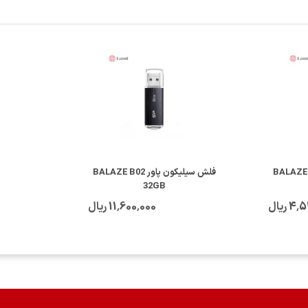
ش سیلیکون پاور BALAZE B21
فلش سیلیکون پاور BALAZE B02
32GB
 ریال
11٬600٬000 ریال