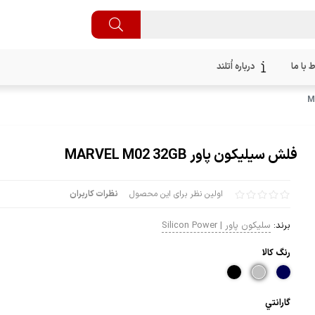
ط با ما
درباره اُتلند
فلش سیلیکون پاور MARVEL M02 32GB
اولین نظر برای این محصول
نظرات کاربران
برند:
سلیکون پاور | Silicon Power
رنگ كالا
گارانتي