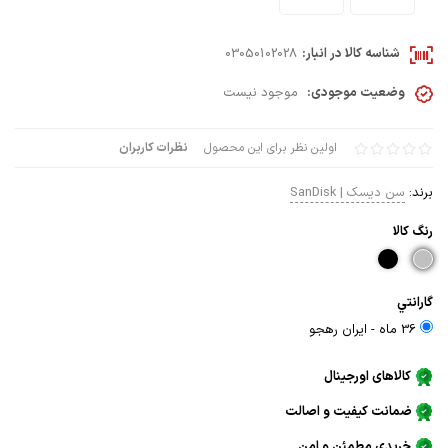
شناسه کالا در انبار:
03050102028
وضعیت موجودی:
موجود نیست
اولین نظر برای این محصول
نظرات کاربران
برند:
سن دیسک | SanDisk
رنگ كالا
گارانتي
36 ماه - ايران رهجو
کالاهای اورجینال
ضمانت کیفیت و اصالت
خریدی مطمئن و امن