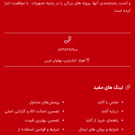
و کسب رضایتمندی آنها، پروژه های بزرگی را در زمینه تجهیزات با موفقیت اجرا
کرده است.
02191691900
اهواز- کیانپارس- پهلوان غربی
لینک های مفید
تماس با اُتلند
پرسش‌های متداول
درباره اُتلند
تضمین اصالت کالا و گارانتی اصلی
راهنمای خرید از اُتلند
تضمین بهترین قیمت
شرایط و روش های ارسال
شرایط و قوانین استفاده از