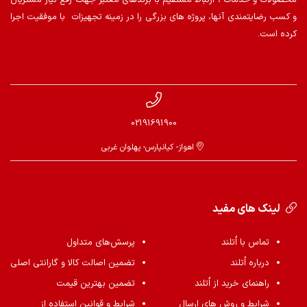
محصولات و خدمات ، ارتباط مستقیم با برندهای معتبر جهت رفع نیاز مشتریان
و کسب رضایتمندی آنها، پروژه های بزرگی را در زمینه تجهیزات با موفقیت اجرا
کرده است.
02191691900
اهواز- کیانپارس- پهلوان غربی
لینک های مفید
تماس با اُتلند
پرسش‌های متداول
درباره اُتلند
تضمین اصالت کالا و گارانتی اصلی
راهنمای خرید از اُتلند
تضمین بهترین قیمت
شرایط و روش های ارسال
شرایط و قوانین استفاده از