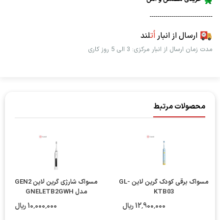
--------------------------------
ارسال از انبار
اُت
لند
مدت زمان ارسال از انبار مرکزی: 3 الی 5 روز کاری
محصولات مرتبط
مسواک برقی کودک گرین لاین GL-
مسواک شارژی گرین لاین GEN2
KTB03
مدل GNELETB2GWH
12٬900٬000 ریال
10٬000٬000 ریال