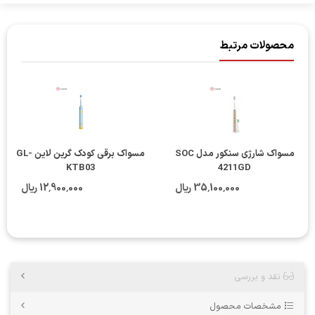
محصولات مرتبط
مسواک شارژی سنکور مدل SOC
مسواک برقی کودک گرین لاین GL-
KTB03
4211GD
35٬100٬000 ریال
12٬900٬000 ریال
نقد و بررسی
مشخصات محصول