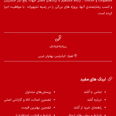
محصولات و خدمات ، ارتباط مستقیم با برندهای معتبر جهت رفع نیاز مشتریان
و کسب رضایتمندی آنها، پروژه های بزرگی را در زمینه تجهیزات با موفقیت اجرا
کرده است.
02191691900
اهواز- کیانپارس- پهلوان غربی
لینک های مفید
تماس با اُتلند
پرسش‌های متداول
درباره اُتلند
تضمین اصالت کالا و گارانتی اصلی
راهنمای خرید از اُتلند
تضمین بهترین قیمت
شرایط و روش های ارسال
شرایط و قوانین استفاده از