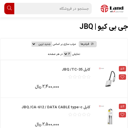
جی بی کیو | JBQ
فیلترها
مرتب سازی بر اساس
نمایش
در هر صفحه
کابل JBQ /TC-35
2٬400٬000 ریال
کابل JBQ /CA-612 / DATA CABLE type-c
2٬500٬000 ریال