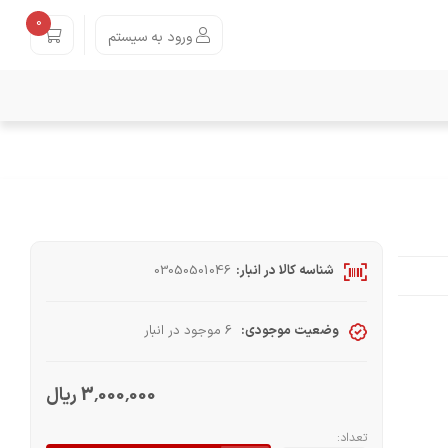
0
ورود به سیستم
شناسه کالا در انبار:
03050501046
وضعیت موجودی:
6 موجود در انبار
3٬000٬000 ریال
تعداد: