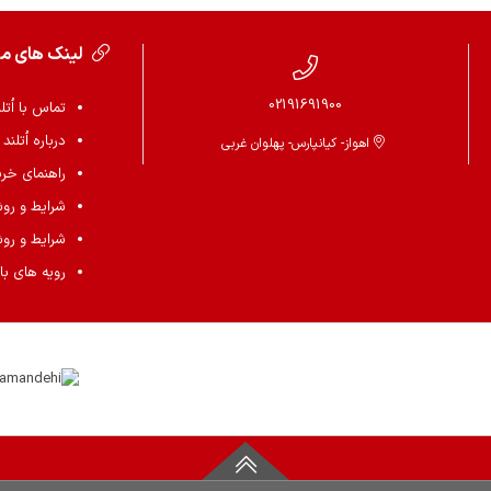
لینک های م
02191691900
تماس با اُتل
درباره اُتلند
اهواز- کیانپارس- پهلوان غربی
راهنمای خرید 
شرایط و رو
شرایط و رو
رویه های باز