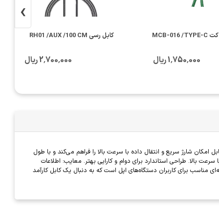
›
MCB-016
کابل رسی RH01 /AUX /100 CM
1٬750٬000 ریال
2٬700٬000 ریال
انتخابی مناسب برای کاربران محصولات اپل است که از شارژرهای جدیدتر Type-C استفاده می‌کنند. این کابل امکان شارژ سریع و انتقال داده با سرعت بالا را فراهم می‌کند و با طول
ش می‌دهد. مزایا: سازگاری با دستگاه‌های اپل دارای پورت Lightning. پشتیبانی از شارژ سریع (Fast Charging). انتقال داده با سرعت بالا. طراحی استاندارد برای دوام و کارایی بهتر. معایب: اطلاعات
 جنس و مقاومت کابل در دسترس نیست. عدم ارائه طول دقیق کابل ممکن است برای برخی کاربران مشکل‌ساز باشد. جمع‌بندی: کابل JBQ CA-655 گزینه‌ای مناسب برای کاربران دستگاه‌های اپل است که به دنبال یک کابل کارآمد