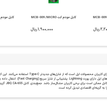
کابل مودم کت MCB-009 /MICRO
کابل مودم کت  /TYPE-C
 ریال
1٬900٬000 ریال
کابل JBQ CA-655 با قابلیت اتصال Type-C به Lightning، 
استاندارد، نیازهای روزمره را به خوبی پوش
بیشتری درباره
 به گزینه‌ای اقتصادی تبدیل کرده است.