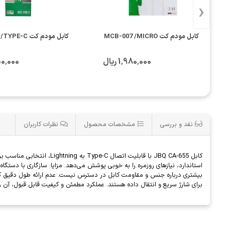
‹
کابل مودم کت MCB-007 /MICRO
کابل مودم کت MCB-009 /TYPE-C
1٬980٬000 ریال
2٬200٬000
نقد و بررسی
مشخصات محصول
نظرات کاربران
برای شارژ سریع و انتقال داده هستند. عملکرد مطمئن و کیفیت قابل قبول، آن را