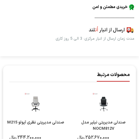
خریدی مطمئن و امن
--------------------------------
ارسال از انبار
اُت
لند
مدت زمان ارسال از انبار مرکزی: 3 الی 5 روز کاری
محصولات مرتبط
صندلی مدیریتی نیلپر مدل
صندلی مدیریتی نظری آپولو M215
NOCM812V
252٬670٬000 ریال
244٬200٬000 ریال