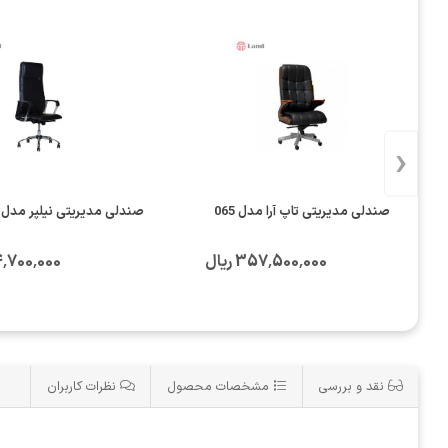
‹
صندلی مدیریتی تاپ آرا مدل 065
صندلی مدیریتی نیلپر مدل NOCM969I
357٬500٬000 ریال
304٬700٬000 
نقد و بررسی
مشخصات محصول
نظرات کاربران