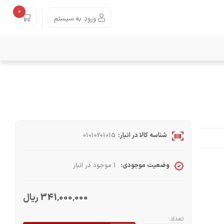
0
ورود به سیستم
شناسه کالا در انبار:
01010201015
وضعیت موجودی:
1 موجود در انبار
341٬000٬000 ریال
تعداد: