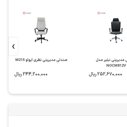
›
مدیریتی نیلپر مدل
صندلی مدیریتی نظری آپولو M215
NOCM812V
252٬670٬000 ریال
244٬200٬000 ریال