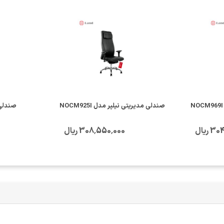
صندلی مدیریتی نیلپر مدل NOCM925I
صندلی 
ریال
308٬550٬000 ریال