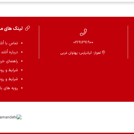
لینک های م
02191691900
تماس با اُتل
درباره اُتلند
اهواز- کیانپارس- پهلوان غربی
راهنمای خرید 
شرایط و رو
شرایط و رو
رویه های باز