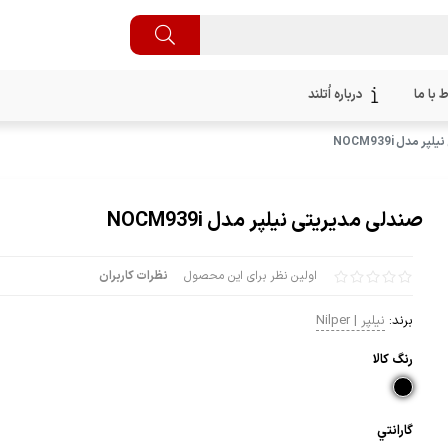
ط با ما
درباره اُتلند
 مدل NOCM939i
صندلی مدیریتی نیلپر مدل NOCM939i
اولین نظر برای این محصول
نظرات کاربران
برند:
نیلپر | Nilper
رنگ كالا
گارانتي