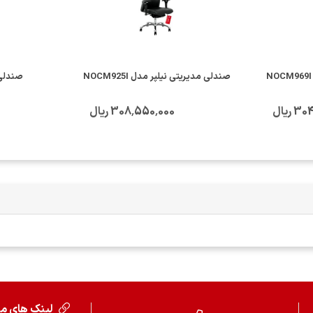
صندلی مدیریتی نیلپر مدل NOCM925I
صندلی 
ریال
308٬550٬000 ریال
لینک های م