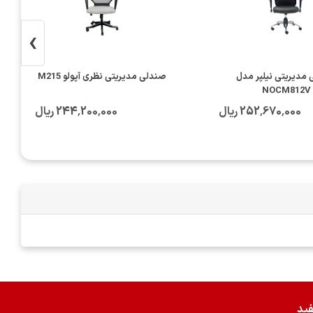
›
مدیریتی نیلپر مدل
صندلی مدیریتی نظری آپولو M215
NOCM812V
252٬670٬000 ریال
244٬200٬000 ریال
فید