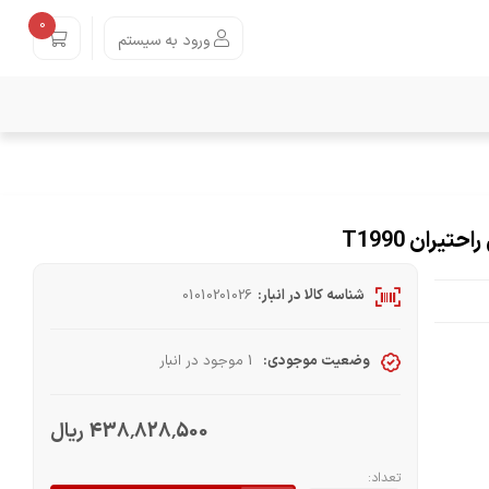
0
ورود به سیستم
ران T1990
شناسه کالا در انبار:
01010201026
وضعیت موجودی:
1 موجود در انبار
438٬828٬500 ریال
تعداد: