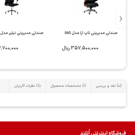
‹
صندلی مدیریتی تاپ آرا مدل 065
صندلی مدیریتی نیلپر مدل NOCM969I
357٬500٬000 ریال
304٬700٬000 
نقد و بررسی
مشخصات محصول
نظرات کاربران
فروشگاه اینترنتی اُتلند