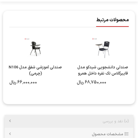
محصولات مرتبط
صندلی دانشجویی شیدکو مدل
صندلی آموزشی شفق مدل N106
فایبرگلاس تک نفره داخل همرو
(چرمی)
68٬750٬000 ریال
66٬000٬000 ریال
نقد و بررسی
مشخصات محصول