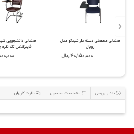
‹
صندلی محصلی دسته دار شیدکو مدل
صندلی دانشجویی شید
رویال
فایبرگلاس تک نفره 
40٬150٬000 ریال
99٬000٬000
نقد و بررسی
مشخصات محصول
نظرات کاربران