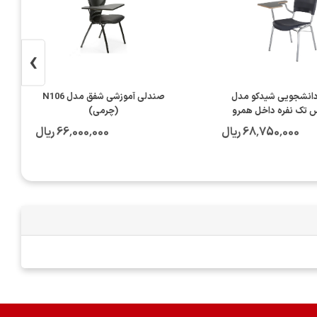
›
انشجویی شیدکو مدل
صندلی آموزشی شفق مدل N106
س تک نفره داخل همرو
(چرمی)
68٬750٬000 ریال
66٬000٬000 ریال