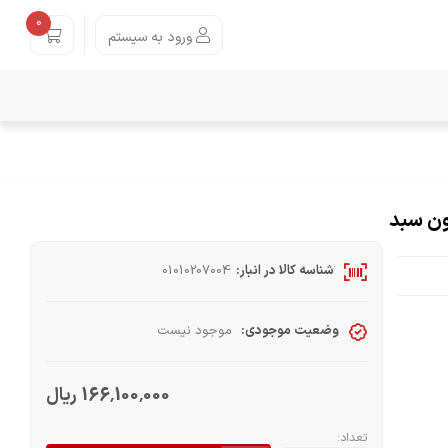
0
ورود به سیستم
ون سبد
شناسه کالا در انبار:
01010207004
وضعیت موجودی:
موجود نیست
166٬100٬000 ریال
تعداد: