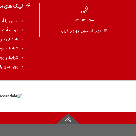
لینک های م
02191691900
تماس با اُتل
درباره اُتلند
اهواز- کیانپارس- پهلوان غربی
راهنمای خرید 
شرایط و رو
شرایط و رو
رویه های باز