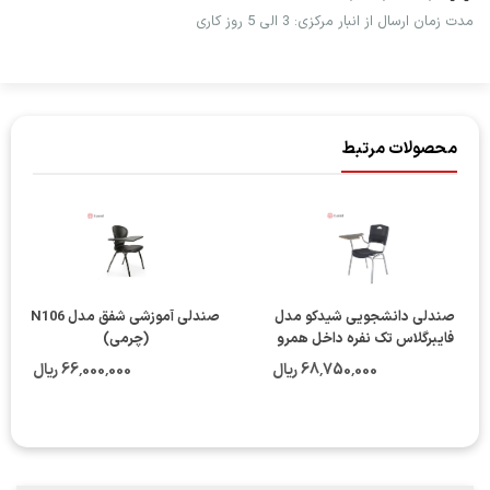
مدت زمان ارسال از انبار مرکزی: 3 الی 5 روز کاری
محصولات مرتبط
صندلی دانشجویی شیدکو مدل
صندلی آموزشی شفق مدل N106
فایبرگلاس تک نفره داخل همرو
(چرمی)
68٬750٬000 ریال
66٬000٬000 ریال