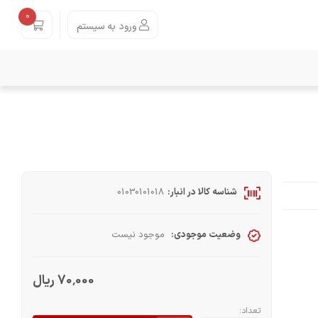
0
ورود به سیستم
شناسه کالا در انبار:
01030101018
وضعیت موجودی:
موجود نیست
70٬000 ریال
تعداد: