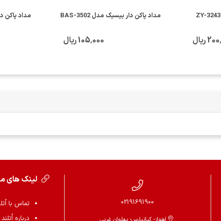
مداد پاکن دار بیسیک مدل BAS-3502
مداد پاکن دار ب
2 ریال
105٬000 ریال
لینک های م
02191691900
تماس با اُتل
درباره اُتلند
اهواز- کیانپارس- پهلوان غربی