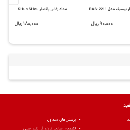
یسیک مدل BAS-2211
مداد زغالی پاکندار SHun SHou
90٬000 ریال
180٬000 ریال
فید
ند
پرسش‌های متداول
تضمین اصالت کالا و گارانتی اصلی