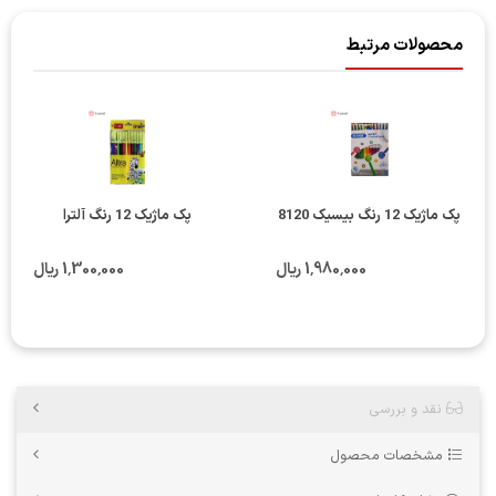
محصولات مرتبط
پک ماژیک 12 رنگ بیسیک 8120
پک ماژیک 12 رنگ آلترا
1٬980٬000 ریال
1٬300٬000 ریال
نقد و بررسی
مشخصات محصول