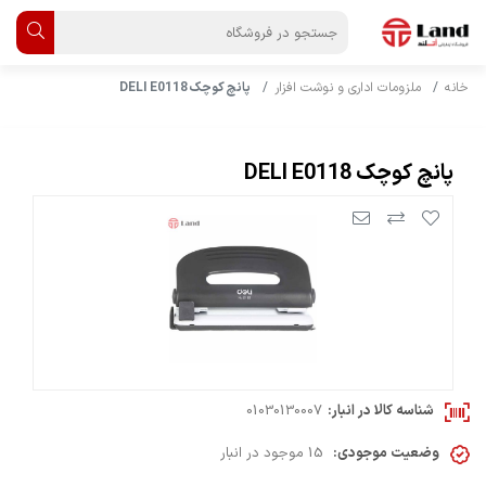
خانه
ملزومات اداری و نوشت افزار
پانچ کوچک DELI E0118
پانچ کوچک DELI E0118
شناسه کالا در انبار:
01030130007
وضعیت موجودی:
15 موجود در انبار