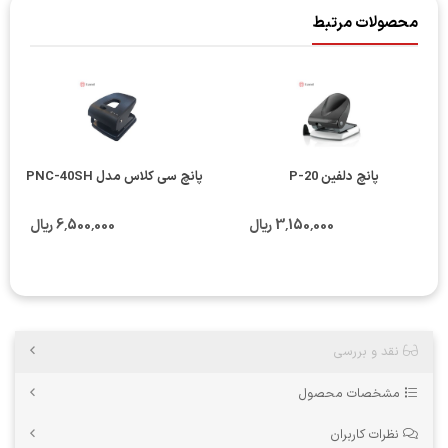
محصولات مرتبط
پانچ دلفین P-20
پانچ سی کلاس مدل PNC-40SH
3٬150٬000 ریال
6٬500٬000 ریال
نقد و بررسی
مشخصات محصول
نظرات کاربران