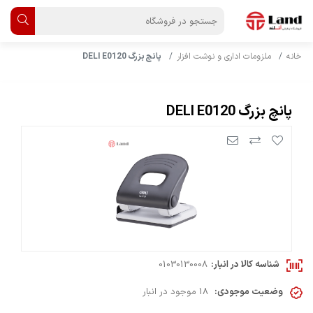
خانه
ملزومات اداری و نوشت افزار
پانچ بزرگ DELI E0120
پانچ بزرگ DELI E0120
شناسه کالا در انبار:
01030130008
وضعیت موجودی:
18 موجود در انبار