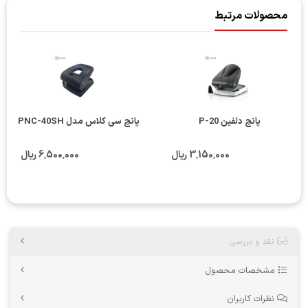
محصولات مرتبط
پانچ دلفین P-20
پانچ سی کلاس مدل PNC-40SH
3٬150٬000 ریال
6٬500٬000 ریال
نقد و بررسی
مشخصات محصول
نظرات کاربران