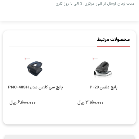
مدت زمان ارسال از انبار مرکزی: 3 الی 5 روز کاری
محصولات مرتبط
پانچ دلفین P-20
پانچ سی کلاس مدل PNC-40SH
3٬150٬000 ریال
6٬500٬000 ریال