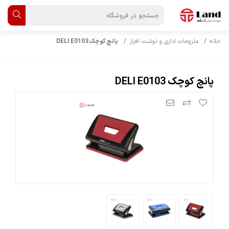
خانه
ملزومات اداری و نوشت افزار
پانچ کوچک DELI E0103
پانچ کوچک DELI E0103