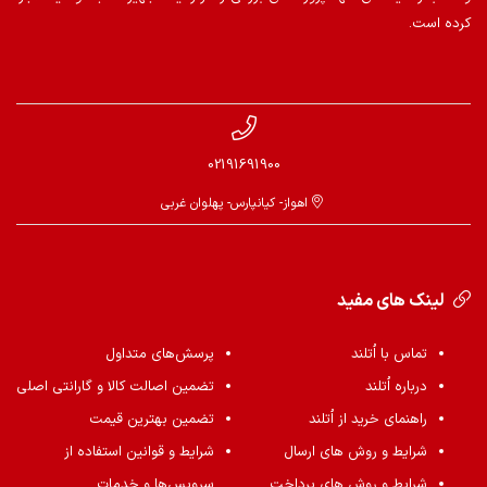
کرده است.
02191691900
اهواز- کیانپارس- پهلوان غربی
لینک های مفید
تماس با اُتلند
پرسش‌های متداول
درباره اُتلند
تضمین اصالت کالا و گارانتی اصلی
راهنمای خرید از اُتلند
تضمین بهترین قیمت
شرایط و روش های ارسال
شرایط و قوانین استفاده از
شرایط و روش های پرداخت
سرویس‌ها و خدمات