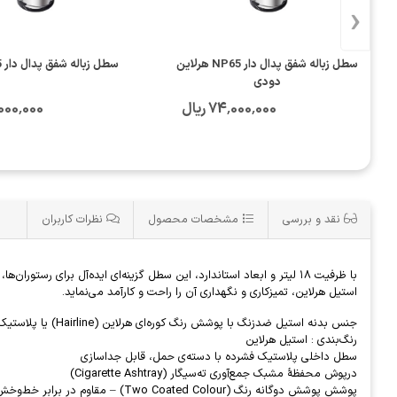
‹
سطل زباله شفق پدال دار NP65 هرلاین
سطل زباله شفق پدال دار NP65 نگیر
دودی
74٬000٬000 ریال
74٬000٬000
نقد و بررسی
مشخصات محصول
نظرات کاربران
استیل هرلاین، تمیزکاری و نگهداری آن را راحت و کارآمد می‌نماید.
جنس بدنه استیل ضدزنگ با پوشش رنگ کوره‌ای هرلاین (Hairline) یا پلاستیک مقاوم
رنگ‌بندی : استیل هرلاین
سطل داخلی پلاستیک فشرده با دسته‌ی حمل، قابل جداسازی
درپوش محفظهٔ مشبک جمع‌آوری ته‌سیگار (Cigarette Ashtray)
پوشش پوشش دوگانه رنگ (Two Coated Colour) – مقاوم در برابر خط‌وخش و زنگ‌زدگی