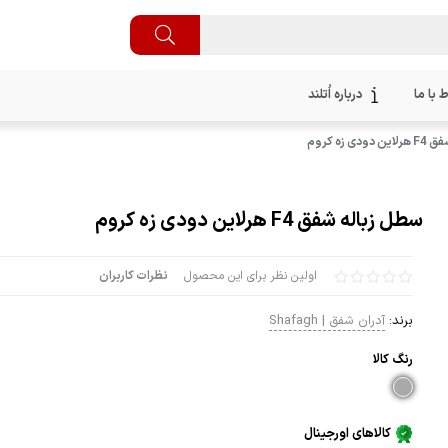
ط با ما
درباره اُتلند
ی زه کروم
سطل زباله شفق F4 هرلاین دودی زه کروم
اولین نظر برای این محصول
نظرات کاربران
برند:
آدران شفق | Shafagh
رنگ كالا
کالاهای اورجینال