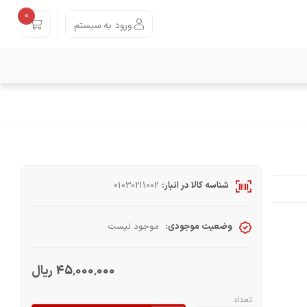
0
ورود به سیستم
شناسه کالا در انبار:
01030211002
وضعیت موجودی:
موجود نیست
45٬000٬000 ریال
تعداد: