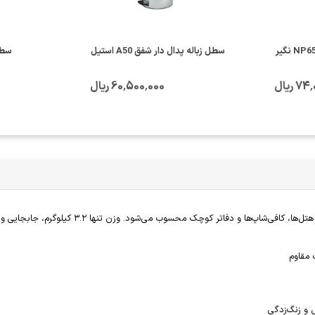
سطل زباله پدال دار شفق A50 استیل
سطل
 ریال
60٬500٬000 ریال
با ظرفیت ۱۸ لیتر و ابعاد استاندارد، این سطل گزین