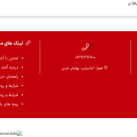
‌ٔ تر
لینک های م
02191691900
تماس با اُتل
درباره اُتلند
اهواز- کیانپارس- پهلوان غربی
راهنمای خرید 
شرایط و رو
شرایط و رو
رویه های باز