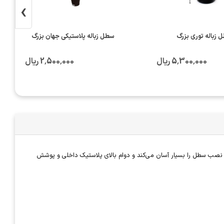
›
 زباله توری بزرگ
سطل زباله پلاستیکی جهان بزرگ
5٬300٬000 ریال
2٬500٬000 ریال
ه‌ای ایده‌آل برای رستوران‌ها، هتل‌ها، کافی‌شاپ‌ها و دفاتر کوچک محسوب می‌شود. وزن تنها ۳.۲ کیلوگرم، جابجایی و نصب سطل را بسیار آسان می‌کند و دوام بالای پلاستیک داخلی و پوشش