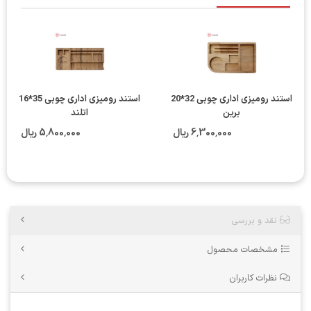
استند رومیزی اداری چوبی 32*20
استند رومیزی اداری چوبی 35*16
برین
اتلند
6٬300٬000 ریال
5٬800٬000 ریال
نقد و بررسی
مشخصات محصول
نظرات کاربران