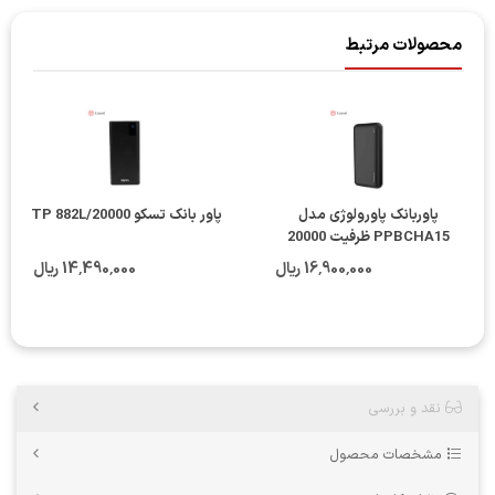
محصولات مرتبط
پاوربانک پاورولوژی مدل
پاور بانک تسکو TP 882L/20000
PPBCHA15 ظرفيت 20000
16٬900٬000 ریال
14٬490٬000 ریال
نقد و بررسی
مشخصات محصول