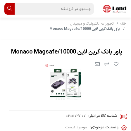
خانه
تجهیزات الکترونیک و دیجیتال
پاور بانک گرین لاین Monaco Magsafe/10000
پاور بانک گرین لاین Monaco Magsafe/10000
شناسه کالا در انبار:
03050301001
وضعیت موجودی:
موجود نیست