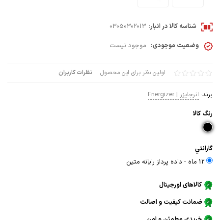
شناسه کالا در انبار:
03050302013
وضعیت موجودی:
موجود نیست
اولین نظر برای این محصول
نظرات کاربران
برند:
انرجایزر | Energizer
رنگ كالا
گارانتي
12 ماه - داده پرداز رايانه متين
کالاهای اورجینال
ضمانت کیفیت و اصالت
خریدی مطمئن و امن