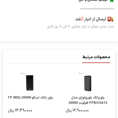
--------------------------------
ارسال از انبار
اُت
لند
مدت زمان ارسال از انبار مرکزی: 3 الی 5 روز کاری
محصولات مرتبط
پاوربانک پاورولوژی مدل
پاور بانک تسکو TP 882L/20000
PPBCHA15 ظرفيت 20000
16٬900٬000 ریال
14٬490٬000 ریال