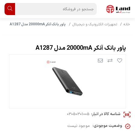
خانه
تجهیزات الکترونیک و دیجیتال
پاور بانک آنکر 20000mA مدل A1287
پاور بانک آنکر 20000mA مدل A1287
شناسه کالا در انبار:
03050301005
وضعیت موجودی:
موجود نیست