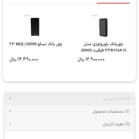
پاوربانک پاورولوژی مدل
پاور بانک تسکو TP 882L/20000
PPBCHA15 ظرفيت 20000
16٬900٬000 ریال
14٬490٬000 ریال
نقد و بررسی
مشخصات محصول
نظرات کاربران