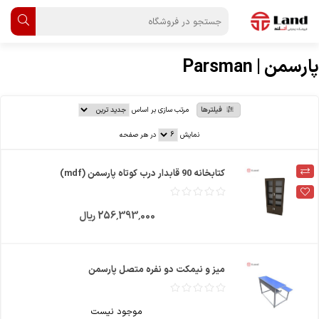
پارسمن | Parsman
فیلترها
مرتب سازی بر اساس
نمایش
در هر صفحه
کتابخانه 90 قابدار درب کوتاه پارسمن (mdf)
256٬393٬000 ریال
میز و نیمکت دو نفره متصل پارسمن
موجود نیست