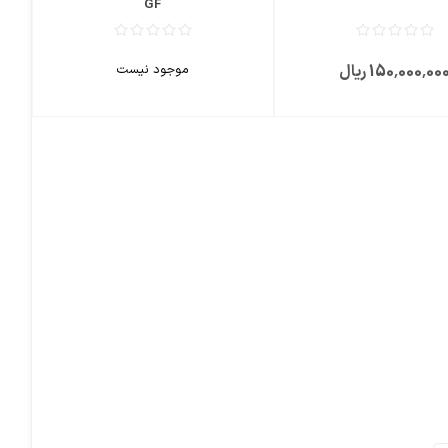
GF
150٬000٬00 ریال
موجود نیست