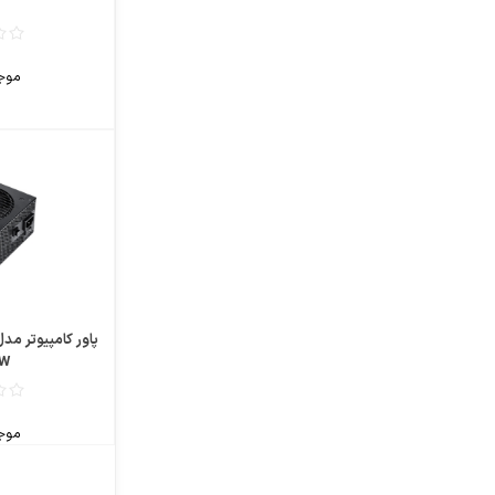
موج
0W
موج