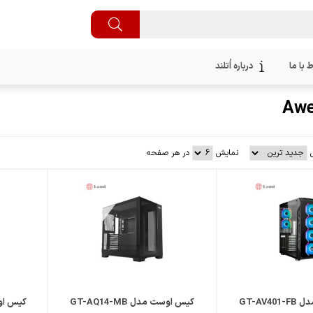
ط با ما
درباره اُتلند
نمایش
در هر صفحه
مقایسه
علاقمندی
GT-AV
کیس اوست مدل GT-AQ14-MB
کیس اوست م