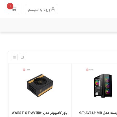
0
ورود به سیستم
دل GT-AV312-MB
پاور کامپیوتر مدل AWEST GT-AV750-