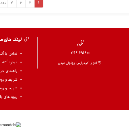
1
2
3
4
بعد
لینک های م
02191691900
تماس با اُتل
درباره اُتلند
اهواز- کیانپارس- پهلوان غربی
راهنمای خرید 
شرایط و رو
شرایط و رو
رویه های باز