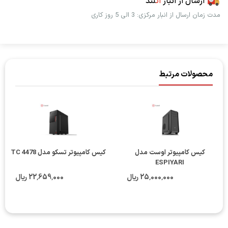
ارسال از انبار
اُت
لند
مدت زمان ارسال از انبار مرکزی: 3 الی 5 روز کاری
محصولات مرتبط
کیس کامپیوتر اوست مدل
کیس کامپیوتر تسکو مدل TC 4478
ESPIYARI
25٬000٬000 ریال
22٬659٬000 ریال