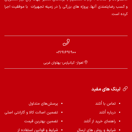
و کسب رضایتمندی آنها، پروژه های بزرگی را در زمینه تجهیزات با موفقیت اجرا
کرده است.
02191691900
اهواز- کیانپارس- پهلوان غربی
لینک های مفید
تماس با اُتلند
پرسش‌های متداول
درباره اُتلند
تضمین اصالت کالا و گارانتی اصلی
راهنمای خرید از اُتلند
تضمین بهترین قیمت
شرایط و روش های ارسال
شرایط و قوانین استفاده از