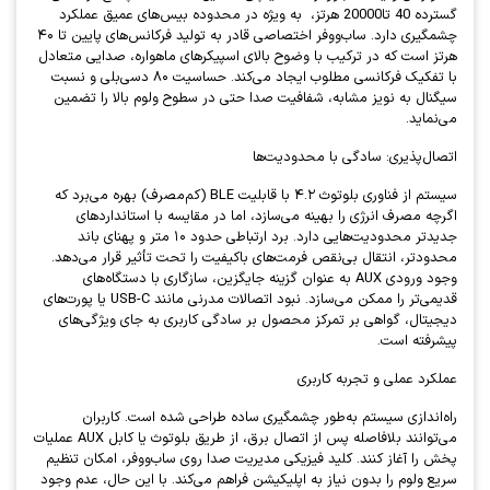
گسترده 40 تا20000 هرتز، به ویژه در محدوده بیس‌های عمیق عملکرد
چشمگیری دارد. ساب‌ووفر اختصاصی قادر به تولید فرکانس‌های پایین تا ۴۰
هرتز است که در ترکیب با وضوح بالای اسپیکرهای ماهواره، صدایی متعادل
با تفکیک فرکانسی مطلوب ایجاد می‌کند. حساسیت ۸۰ دسی‌بلی و نسبت
سیگنال به نویز مشابه، شفافیت صدا حتی در سطوح ولوم بالا را تضمین
می‌نماید.
اتصال‌پذیری: سادگی با محدودیت‌ها
سیستم از فناوری بلوتوث ۴.۲ با قابلیت BLE (کم‌مصرف) بهره می‌برد که
اگرچه مصرف انرژی را بهینه می‌سازد، اما در مقایسه با استانداردهای
جدیدتر محدودیت‌هایی دارد. برد ارتباطی حدود ۱۰ متر و پهنای باند
محدودتر، انتقال بی‌نقص فرمت‌های باکیفیت را تحت تأثیر قرار می‌دهد.
وجود ورودی AUX به عنوان گزینه جایگزین، سازگاری با دستگاه‌های
قدیمی‌تر را ممکن می‌سازد. نبود اتصالات مدرنی مانند USB-C یا پورت‌های
دیجیتال، گواهی بر تمرکز محصول بر سادگی کاربری به جای ویژگی‌های
پیشرفته است.
عملکرد عملی و تجربه کاربری
راه‌اندازی سیستم به‌طور چشمگیری ساده طراحی شده است. کاربران
می‌توانند بلافاصله پس از اتصال برق، از طریق بلوتوث یا کابل AUX عملیات
پخش را آغاز کنند. کلید فیزیکی مدیریت صدا روی ساب‌ووفر، امکان تنظیم
سریع ولوم را بدون نیاز به اپلیکیشن فراهم می‌کند. با این حال، عدم وجود