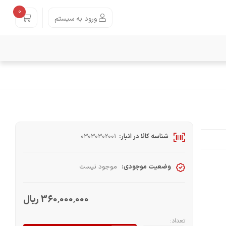
0
ورود به سیستم
شناسه کالا در انبار:
03030302001
وضعیت موجودی:
موجود نیست
360٬000٬000 ریال
تعداد: