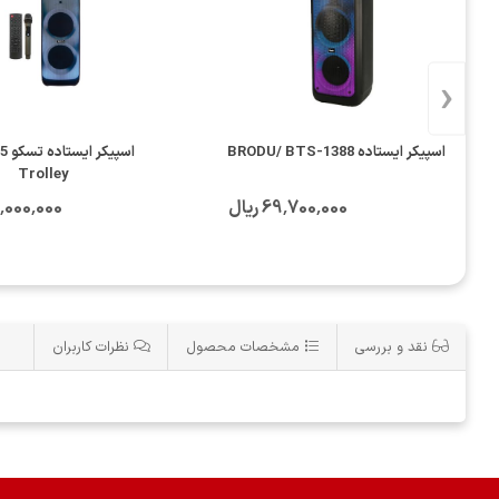
‹
اسپیکر ایستاده BRODU/ BTS-1388
اسپی
Trolley
69٬700٬000 ریال
250٬000٬000
نقد و بررسی
مشخصات محصول
نظرات کاربران