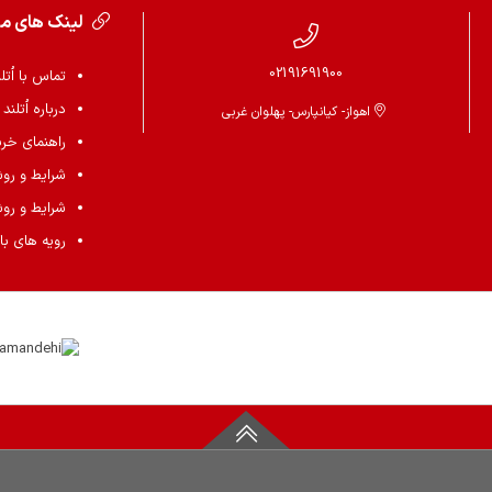
لینک های م
02191691900
تماس با اُتل
درباره اُتلند
اهواز- کیانپارس- پهلوان غربی
راهنمای خرید 
شرایط و رو
شرایط و رو
رویه های باز