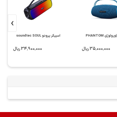
›
ولوژی PHANTOM
اسپیکر پرودو soundtec SOUL
35٬000٬000 ریال
34٬900٬000 ریال