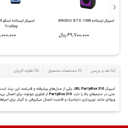
‹
اسپیکر ایستاده BRODU/ BTS-1388
اسپی
Trolley
69٬700٬000 ریال
250٬000٬000
نقد و بررسی
مشخصات محصول
نظرات کاربران
اسپیکر
JBL PartyBox 310
حتی در حجم‌های بالا را دارد.
PartyBox 310
ویژه‌ای مانند نورپردازی داینامیک و قابلیت اتصال میکروفن یا گیتار برای اجراهای زنده مجهز است. طراحی مقاوم در برابر پاش