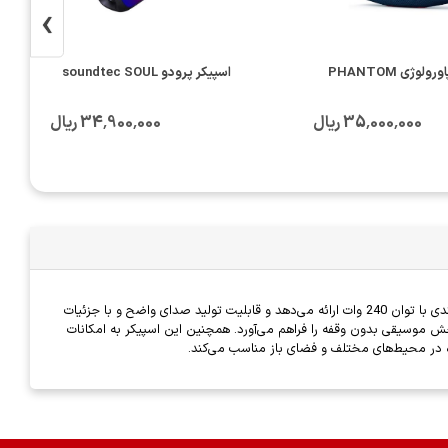
›
ولوژی PHANTOM
اسپیکر پرودو soundtec SOUL
35٬000٬000 ریال
34٬900٬000 ریال
یکی از مدل‌های پیشرفته و قدرتمند این برند است که برای فضاهای بزرگ و مهمانی‌ها طراحی شده است. این اسپیکر صدای استریو قدرتمندی با توان 240 وات ارائه می‌دهد و قابلیت تولید صدای واضح و با جزئیات
اتصال بی‌سیم به دستگاه‌های مختلف پشتیبانی می‌کند و با داشتن باتری قدرتمند، تا 18 ساعت پخش موسیقی بدون وقفه را فراهم می‌آورد. همچنین این اسپیکر به امکانات