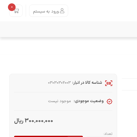
0
ورود به سیستم
شناسه کالا در انبار:
03030302003
وضعیت موجودی:
موجود نیست
300٬000٬000 ریال
تعداد: