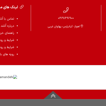
لینک های م
02191691900
تماس با اُتل
درباره اُتلند
اهواز- کیانپارس- پهلوان غربی
راهنمای خرید 
شرایط و رو
شرایط و رو
رویه های باز