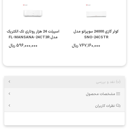
کولر گازی 24000 سوپرانو مدل
اسپيلت 24 هزار روتاری تک الکتريک
SNO-24CSTR
مدل FL-MANSANA-24CT3R
فاقد لوله
767٬160٬000 ریال
596٬000٬000 ریال
نقد و بررسی
مشخصات محصول
نظرات کاربران