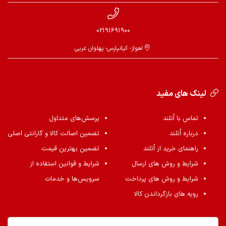
02191691900
اهواز- کیانپارس- پهلوان غربی
لینک های مفید
تماس با اُتلند
پرسش‌های متداول
درباره اُتلند
تضمین اصالت کالا و گارانتی اصلی
راهنمای خرید از اُتلند
تضمین بهترین قیمت
شرایط و روش های ارسال
شرایط و قوانین استفاده از
شرایط و روش های پرداخت
سرویس‌ها و خدمات
رویه های بازگرداندن کالا