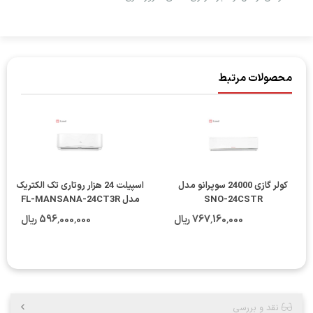
محصولات مرتبط
کولر گازی 24000 سوپرانو مدل
اسپيلت 24 هزار روتاری تک الکتريک
SNO-24CSTR
مدل FL-MANSANA-24CT3R
فاقد لوله
767٬160٬000 ریال
596٬000٬000 ریال
نقد و بررسی