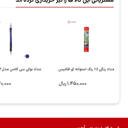
مشتریانی این کالا ها را نیز خریداری کرده اند
مداد رنگی 12 رنگ استوانه ای فکتیس
مداد نوکی سی کلاس مدل EXPERT 0.7
1٬450٬000 ریال
1٬740٬000