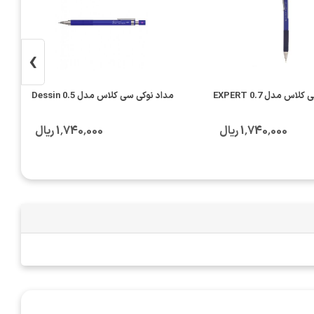
›
س مدل EXPERT 0.7
مداد نوکی سی کلاس مدل Dessin 0.5
1٬740٬000 ریال
1٬740٬000 ریال