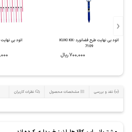
‹
اتود بی نهایت طرح فضانورد KUKI KK-
اتود بی نهایت
7109
700٬000 ریال
00٬000
نقد و بررسی
مشخصات محصول
نظرات کاربران