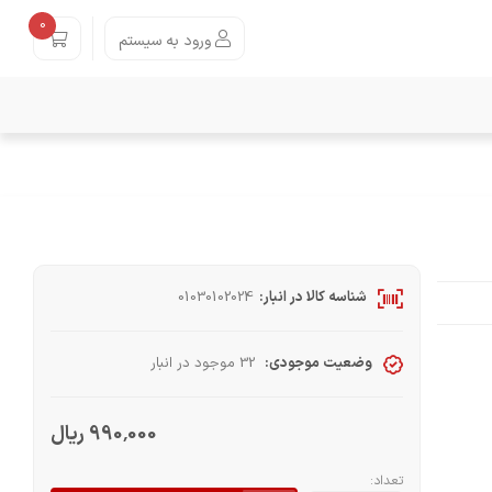
0
ورود به سیستم
شناسه کالا در انبار:
01030102024
وضعیت موجودی:
32 موجود در انبار
990٬000 ریال
تعداد: