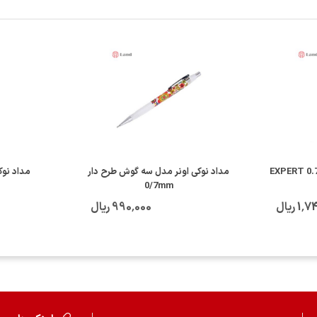
مداد نوکی اونر مدل سه گوش طرح دار
مداد نوکی پن
0/7mm
 ریال
990٬000 ریال