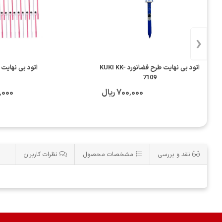
‹
اتود بی نهایت طرح فضانورد KUKI KK-
اتود بی نهایت
7109
700٬000 ریال
00٬000
نقد و بررسی
مشخصات محصول
نظرات کاربران