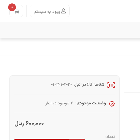
0
ورود به سیستم
شناسه کالا در انبار:
01030102030
وضعیت موجودی:
2 موجود در انبار
600٬000 ریال
تعداد: