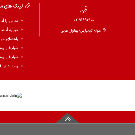
لینک های م
02191691900
تماس با اُتل
درباره اُتلند
اهواز- کیانپارس- پهلوان غربی
راهنمای خرید 
شرایط و رو
شرایط و رو
رویه های باز