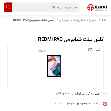
خانه
تجهیزات الکترونیک و دیجیتال
گلس تبلت شیایومی REDMI PAD
گلس تبلت شیایومی REDMI PAD
شناسه کالا در انبار:
03040302035
وضعیت موجودی:
موجود نیست