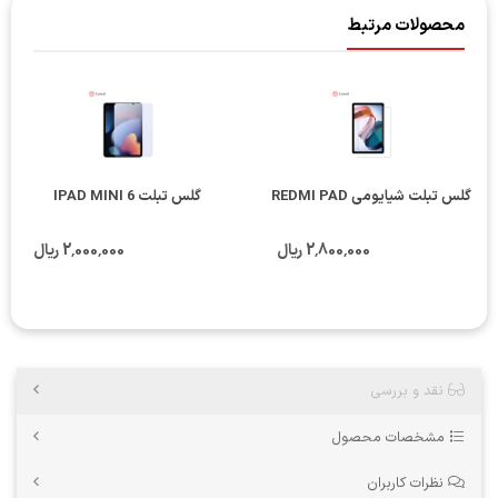
محصولات مرتبط
گلس تبلت شیایومی REDMI PAD
گلس تبلت IPAD MINI 6
2٬800٬000 ریال
2٬000٬000 ریال
نقد و بررسی
مشخصات محصول
نظرات کاربران