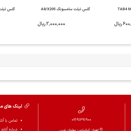
گلس تبلت سامسونگ A8/X205
گلس تبلت شیا
6 ریال
2٬000٬000 ریال
لینک های م
02191691900
تماس با اُتل
درباره اُتلند
اهواز- کیانپارس- پهلوان غربی