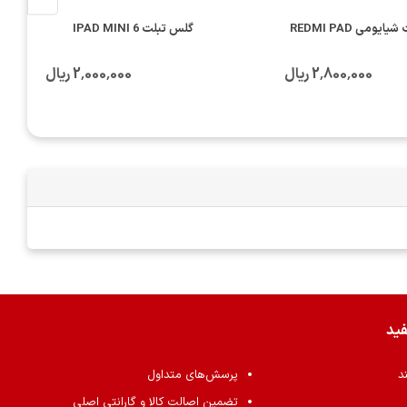
یومی REDMI PAD
گلس تبلت IPAD MINI 6
2٬800٬000 ریال
2٬000٬000 ریال
فید
ند
پرسش‌های متداول
تضمین اصالت کالا و گارانتی اصلی