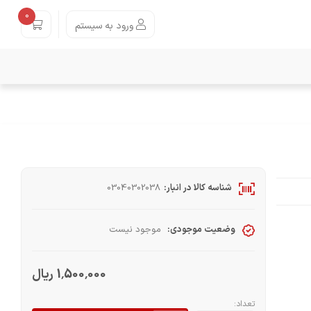
0
ورود به سیستم
شناسه کالا در انبار:
03040302038
وضعیت موجودی:
موجود نیست
1٬500٬000 ریال
تعداد: