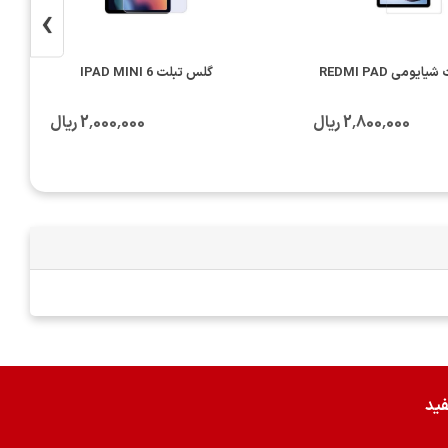
›
یومی REDMI PAD
گلس تبلت IPAD MINI 6
2٬800٬000 ریال
2٬000٬000 ریال
فید