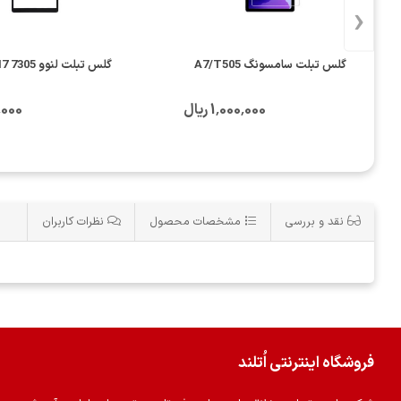
‹
گلس تبلت سامسونگ A7/T505
گلس تبلت لنوو TAB4 M7 7305
1٬000٬000 ریال
00٬000
نقد و بررسی
مشخصات محصول
نظرات کاربران
فروشگاه اینترنتی اُتلند