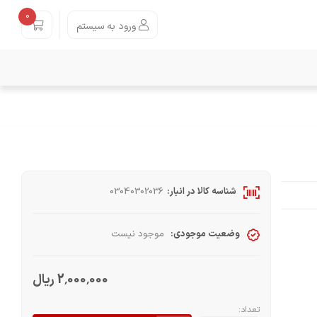
0
ورود به سیستم
شناسه کالا در انبار:
03040302036
وضعیت موجودی:
موجود نیست
2٬000٬000 ریال
تعداد: