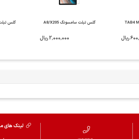
گلس تبلت سامسونگ A8/X205
گلس تبلت شیا
6 ریال
2٬000٬000 ریال
لینک های م