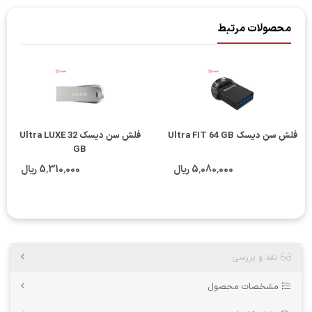
محصولات مرتبط
فلش سن دیسک Ultra FIT 64 GB
فلش سن دیسک Ultra LUXE 32
GB
5٬080٬000 ریال
5٬310٬000 ریال
نقد و بررسی
مشخصات محصول